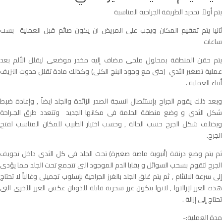
يتم أولآ تحديد الطريقة الجراحية المناسبة
ثانيا يتم تعقيم المكان ويجب على المريض ان يكون صائم قبل العملية بست
ساعات
يتم حقن المنطقة بمحلول ملحى مضاف إليه مخدر موضعى ليقلل الألم بعد
عملية تصغير الثدي (حتى مع وجود البنج الكلى) وكذلك مادة تقلل حدوث النزيف
أثناء العملية .
وبعد ذلك يقوم الجراح بإستئصال انسجة الصدر الزائدة والجلد ايضاً , وإعادة ضبط
شكل الثدي و وضع منطقة الحلمة فى مكانها الجديد وتتعدد طرق الجـراحة
ويختلف شكل الجرح حسب الحالة , وحسب اختيار الطبيب للمكان المناسب لفتح
الجرح.
ثم يتم وضع درنقة (أنبوبة ماصة صغيرة) تحت الجلد فى كل الثدى داخل تجويف
الجرح لتقوم بسحب السوائل و بقايا الدم الموجود التى تتجمع تحت الجلد مما يؤدى
إلى سرعة الالتئام , ثم يتم غلق الجلد بالغرز الجراحية بإسلوب تجميلى وغالباً لا تحتاج
هذه الغرز لإزالتها , لانها بتكون غرز سحرية قابلة للذوبان عكس الغرز الآخري التى
تحتاج إلى إزالة .
مدة العملية:-