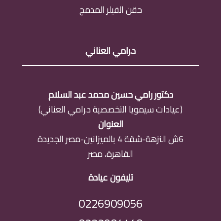
حقن الفيلر المدمج
د.رامي العناني
دكتور رامي حسين محمد عبد السلام
(عيادات سيمويا التخصصية د.رامي العناني)
العنوان
6ش النزهة-شقة 4 بالميزانين-مصر الجديدة
القاهرة، مصر
تليفون عيادة
0226909056