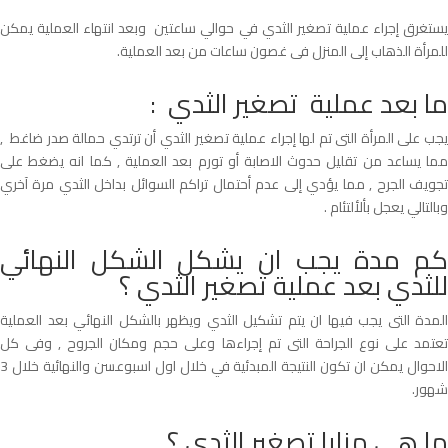
يستغرق إجراء عملية تصغير الثدي في حوالي ساعتين وبعد انتهاء العملية يمكن
للمرأة الذهاب إلى المنزل فى غصون ساعات من بعد العملية.
ما بعد عملية تصغير الثدي :
يجب على المرأة التى تم لها إجراء عملية تصغير الثدي أن ترتدي حمالة صدر ضاغط ,
مما يساعد من تقليل حدوث الاصابة أو تورم بعد العملية , كما انه يضغط على
تجويف الجرح , مما يؤدي إلى عدم أحتمال تراكم السوائل بداخل الثدي مرة آخري
وبالتالي يعجل بألألتئام .
كم مدة يجب ان يشكل الشكل النهائي
للثدي بعد عملية تصغير الثدي ؟
المدة التى يجب فيها ان يتم تشكيل الثدي ويظهر بالشكل النهائي بعد العملية
تعتمد على نوع الجراحة التى تم إجراءها وعلى حجم ومكان الجروح , وفى كل
الاحوال يمكن ان تكون النتيجة المبدئية في خلال اول اسبوعسن والنهائية خلال 3
شهور.
ما هى مزايا تصغير الثدي ؟