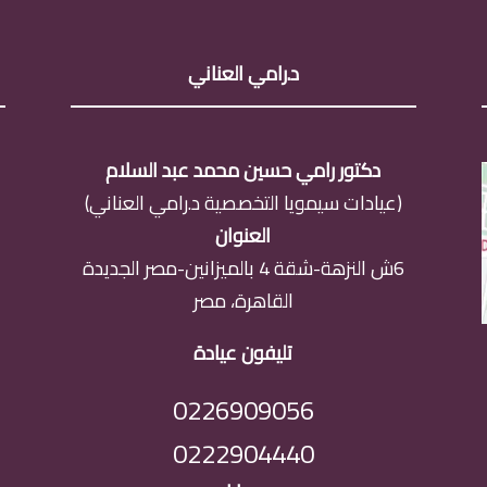
د.رامي العناني
دكتور رامي حسين محمد عبد السلام
(عيادات سيمويا التخصصية د.رامي العناني)
العنوان
6ش النزهة-شقة 4 بالميزانين-مصر الجديدة
القاهرة، مصر
تليفون عيادة
0226909056
0222904440