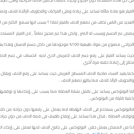
فى حل هذه المشكلة دون الرجوع لإجراء عمليات تجميل الانف الجراحية وهى طريقة 
الفيلر هو مادة مائلة تساعد على زيادة وملئ الفراغات والتجاويف الزائدة للانف وتص
العديد من الناس تخاف من تصغير الانف بالفيلر لماذا ؟ بسبب انها تسمع الكثير من ا
يمتص عبر الجسم ويسبب له الضرر , ولكن هذا غير صحيح تماماً , لان الفيلر المستخد
الجراحي مصنوع من مواد طبيعية 100% موجودها من داخل جسم الانسان وهذا يعني انه ليس له أي ضرر فى إستخدامه بالحقن فى تصغير الانف بدون جراحه .
حيث يساعد الفيلر على رفع جسر الانف للمريض الذي لديه انخساف في جسر الا
نحتاج إلى إعادة حقنه مرة أخري
كما يفيد النساء صاحبة الانف المسطح العريض حيث يساعد على رفع الانف ويقلل م
والتجويف الزائد للانف مما يظهر تصغير الانف .
اما البوتوكس يساعد على تقليل نشاط العضلة مما يسبب على إرتخاءها و توقف
كمية قليلة من البوتوكس .
فالبوتوكس يستخدم فى الانف الهابطه لانه يعمل على رفعها دون جراحه من خلا
وتوقف العضلة , فكل هذا يساعد على إرتفاع طفيف فى قمة الانف من دون جراحه
لذا من الممكن يعمل حقن البوتوكس على جانبي الانف لانها تعمل على إرتخاء الع