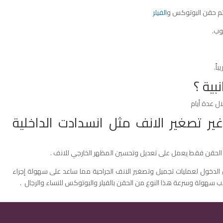
يتم حقن البوتوكس و
الفيلر
وب.
اً.
بية ؟
ل عدة أيام
 تصغير الانف مثل انسدادت الداخلية
ا الحقن فقط يعمل على تعديل وتحسين المظهر الخارجي للانف .
الدخول لعمليات تجميل وتصغير الانف الجراحية مما ساعد على سهولة إجراء
بسبب سهولة وسرعة هذا النوع من الحقن بالفيلر والبوتوكس للنساء والرجال .