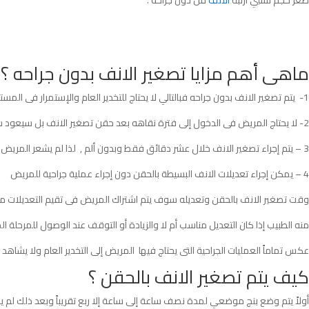
صغر حجم نسبي ارنبة
الانف
من دون جراحه .
ماهى أهم مزايا تصغير الانف بدون جراحه ؟
1- يتم تصغير الانف بدون جراحه فبالتالي لا يحتاج للتخدير العام والإستمرار فى المستشفي لفترة طويلة من الزمن .
2- لا يحتاج المريض فى الدخول إلى فترة نقاهه بعد حقن تصغير الانف بل سيعود سريعاً للحياة الطبيعية
3 – يتم إجراء تصغير الانف خلال عشر دقائق فقط وبدون ألم , لذا لم يشعر المريض بأي ألم وقت الحقن
4 – يمكن إجراء تعديلات الانف البسيطة بالحقن دون إجراء عملية جراحية للمريض
وقت تصغير الانف بالحقن وتعديله سوف يتم اشتراك المريض فى تقيم التعديلات 
منه الطبيب إذا كان التعديل مناسب أم لا والزيادة أو التوقف عند الوصول للمرحلة ال
عكس تماماً العمليات الجراحية التى يحتاج فيها المريض إلى التخدير العام ولا يشاهد أي 
كيف يتم تصغير الانف بالحقن ؟
أولاً يتم وضع بنج موضعي لمدة نصف ساعة إلى ساعة إلا ربع تقريباً وبعد ذلك لم ي