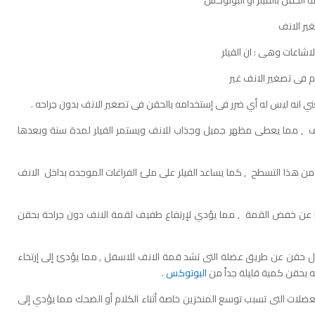
الحقن بالفيلر أو البوتوكس
غير الانف
لاشاعات وهى : ان الفيلر
م فى تصغير الانف غير
نف , مما يعطى مظهر جميل وجذاب للانف ويستمر الفيلر لمدة سنة وبعدها
ن هذا التسطح , كما يساعد الفيلر على ملئ الفراغات الموجده بداخل الانف
ها عن خفض القمة , مما يؤدي لإرتفاع طفيف لقمة الانف دون جراحة بحقن
ل حقن عن طريق عضلة التى تشد قمة الانف للاسفل , مما يؤدئ إلى إرتخاء
 بحقن كمية قليلة جداً من
البوتوكس
.
ضلات التى تسبب توسع المنخزين خاصة أثناء الكلام أو الضحك مما يؤدي إلى