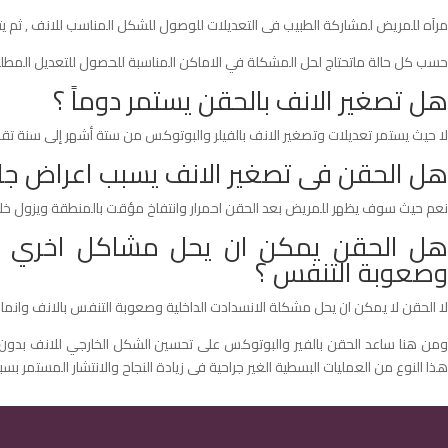
مرآه للمريض لمشاركة الطبيب فى التعديلات للوصول للشكل المناسب للانف , ثم 
حسب كل حالة ماتحتاج لحل المشكلة في الاماكن المناسبة للحصول للتعديل المطل
هل تصغير الانف بالحقن يستمر دوماً ؟
لا حيث يستمر تعديلات وتصغير الانف بالفيلر والبوتوكس من ستة أشهر إلى سنة تقريب
هل الحقن فى تصغير الانف يسبب اعراض جان
نعم حيث سوف يظهر للمريض بعد الحقن احمرار وانتفاخ مؤقت بالمنطقة ويزول خلا
هل الحقن يمكن ان يحل مشاكل اخري غير
وصعوبة التنفس ؟
لا الحقن لا يمكن ان يحل مشكلة الانسدادت الداخلية وصعوبة التنفس بالانف وانم
ومن هنا ساعد الحقن بالفير والبوتوكس على تحسين الشكل الخارجي للانف بدون 
هذا النوع من العمليات البسطية الغير جراحية فى زيادة النجاح والانتشار المستمر 