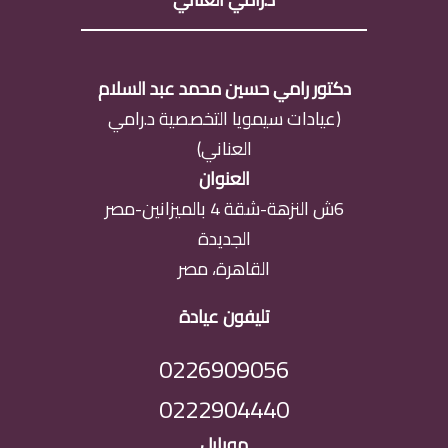
دكتور رامي حسين محمد عبد السلام
(عيادات سيمويا التخصصية د.رامي
العناني)
العنوان
6ش النزهة-شقة 4 بالميزانين-مصر
الجديدة
القاهرة، مصر
تليفون عيادة
0226909056
0222904440
موبايل