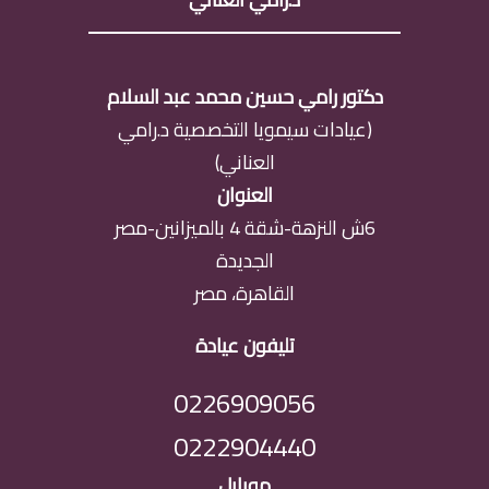
دكتور رامي حسين محمد عبد السلام
(عيادات سيمويا التخصصية د.رامي
العناني)
العنوان
6ش النزهة-شقة 4 بالميزانين-مصر
الجديدة
القاهرة، مصر
تليفون عيادة
0226909056
0222904440
موبايل